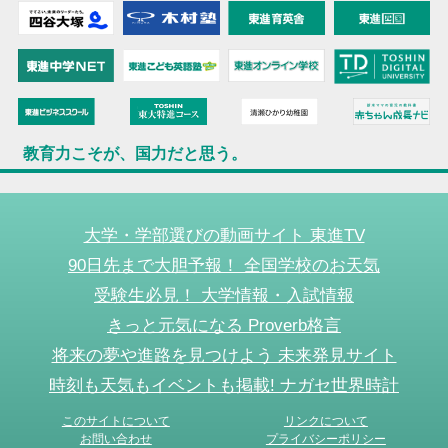
教育力こそが、国力だと思う。
大学・学部選びの動画サイト 東進TV
90日先まで大胆予報！ 全国学校のお天気
受験生必見！ 大学情報・入試情報
きっと元気になる Proverb格言
将来の夢や進路を見つけよう 未来発見サイト
時刻も天気もイベントも掲載! ナガセ世界時計
このサイトについて
リンクについて
お問い合わせ
プライバシーポリシー