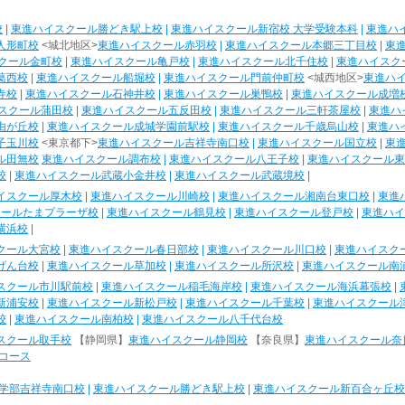
校
|
東進ハイスクール勝どき駅上校
|
東進ハイスクール新宿校 大学受験本科
|
東進ハ
人形町校
<城北地区>
東進ハイスクール赤羽校
|
東進ハイスクール本郷三丁目校
|
東
クール金町校
|
東進ハイスクール亀戸校
|
東進ハイスクール北千住校
|
東進ハイスク
葛西校
|
東進ハイスクール船堀校
|
東進ハイスクール門前仲町校
<城西地区>
東進ハ
寺校
|
東進ハイスクール石神井校
|
東進ハイスクール巣鴨校
|
東進ハイスクール成増
スクール蒲田校
|
東進ハイスクール五反田校
|
東進ハイスクール三軒茶屋校
|
東進ハ
由が丘校
|
東進ハイスクール成城学園前駅校
|
東進ハイスクール千歳烏山校
|
東進ハ
子玉川校
<東京都下>
東進ハイスクール吉祥寺南口校
|
東進ハイスクール国立校
|
東
ル田無校
東進ハイスクール調布校
|
東進ハイスクール八王子校
|
東進ハイスクール東
校
|
東進ハイスクール武蔵小金井校
|
東進ハイスクール武蔵境校
|
イスクール厚木校
|
東進ハイスクール川崎校
|
東進ハイスクール湘南台東口校
|
東進
クールたまプラーザ校
|
東進ハイスクール鶴見校
|
東進ハイスクール登戸校
|
東進ハイ
横浜校
|
クール大宮校
|
東進ハイスクール春日部校
|
東進ハイスクール川口校
|
東進ハイスク
げん台校
|
東進ハイスクール草加校
|
東進ハイスクール所沢校
|
東進ハイスクール南
スクール市川駅前校
|
東進ハイスクール稲毛海岸校
|
東進ハイスクール海浜幕張校
|
新浦安校
|
東進ハイスクール新松戸校
|
東進ハイスクール千葉校
|
東進ハイスクール
校
|
東進ハイスクール南柏校
|
東進ハイスクール八千代台校
スクール取手校
【静岡県】
東進ハイスクール静岡校
【奈良県】
東進ハイスクール奈
コース
学部吉祥寺南口校
|
東進ハイスクール勝どき駅上校
|
東進ハイスクール新百合ヶ丘校