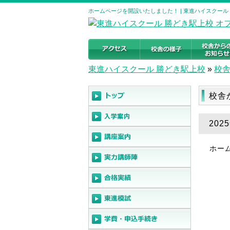
ホームページを開設いたしました！ | 東進ハイスクール
東進ハイスクール 勝どき駅上校
»
校
校舎
20
ホー