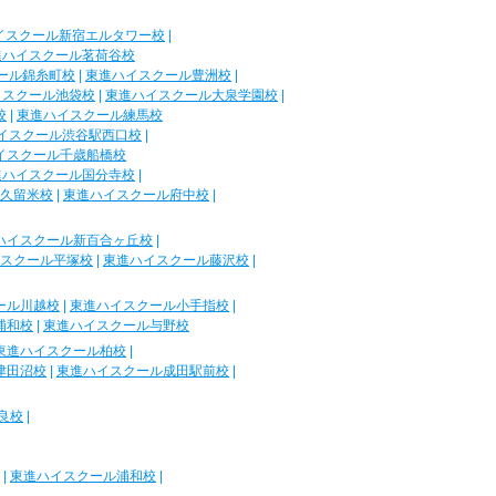
イスクール新宿エルタワー校
|
進ハイスクール茗荷谷校
ール錦糸町校
|
東進ハイスクール豊洲校
|
イスクール池袋校
|
東進ハイスクール大泉学園校
|
校
|
東進ハイスクール練馬校
イスクール渋谷駅西口校
|
イスクール千歳船橋校
進ハイスクール国分寺校
|
久留米校
|
東進ハイスクール府中校
|
ハイスクール新百合ヶ丘校
|
スクール平塚校
|
東進ハイスクール藤沢校
|
ール川越校
|
東進ハイスクール小手指校
|
浦和校
|
東進ハイスクール与野校
東進ハイスクール柏校
|
津田沼校
|
東進ハイスクール成田駅前校
|
良校
|
|
東進ハイスクール浦和校
|