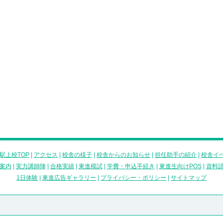
駅上校TOP
|
アクセス
|
校舎の様子
|
校舎からのお知らせ
|
担任助手の紹介
|
校舎イ
案内
|
実力講師陣
|
合格実績
|
東進模試
|
学費・申込手続き
|
東進生向けPOS
|
資料
1日体験
|
東進広告ギャラリー
|
プライバシー・ポリシー
|
サイトマップ