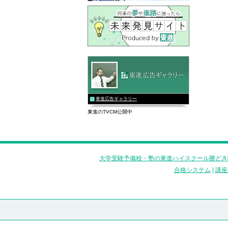
東進広告ギャラリー
東進のTVCM公開中
大学受験予備校・塾の東進ハイスクール勝どき
合格システム
|
講座