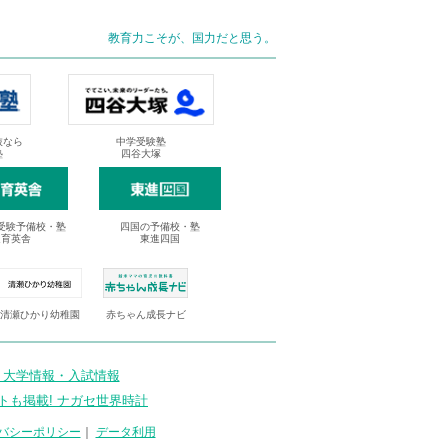
教育力こそが、国力だと思う。
抜なら
中学受験塾
塾
四谷大塚
受験予備校・塾
四国の予備校・塾
進育英舎
東進四国
清瀬ひかり幼稚園
赤ちゃん成長ナビ
 大学情報・入試情報
トも掲載! ナガセ世界時計
バシーポリシー
｜
データ利用