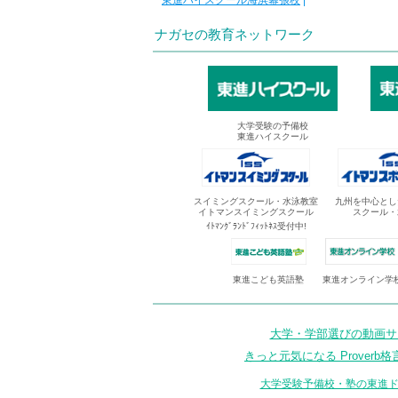
東進ハイスクール海浜幕張校
|
ナガセの教育ネットワーク
大学受験の予備校
東進ハイスクール
スイミングスクール・水泳教室
九州を中心とし
イトマンスイミングスクール
スクール・
ｲﾄﾏﾝｸﾞﾗﾝﾄﾞﾌｨｯﾄﾈｽ受付中!
東進オンライン学
東進こども英語塾
大学・学部選びの動画サイ
きっと元気になる Proverb格
大学受験予備校・塾の東進ド