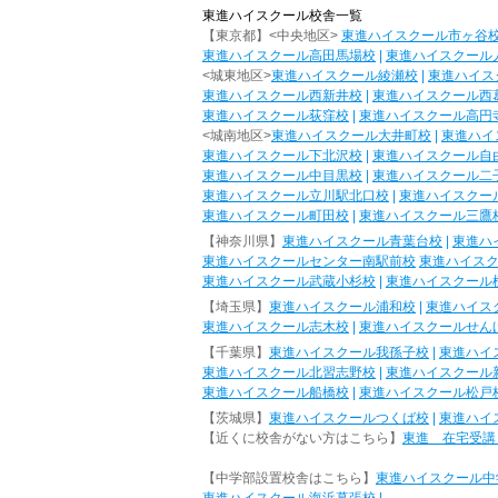
東進ハイスクール校舎一覧
【東京都】<中央地区>
東進ハイスクール市ヶ谷
東進ハイスクール高田馬場校
|
東進ハイスクール
<城東地区>
東進ハイスクール綾瀬校
|
東進ハイス
東進ハイスクール西新井校
|
東進ハイスクール西
東進ハイスクール荻窪校
|
東進ハイスクール高円
<城南地区>
東進ハイスクール大井町校
|
東進ハイ
東進ハイスクール下北沢校
|
東進ハイスクール自
東進ハイスクール中目黒校
|
東進ハイスクール二
東進ハイスクール立川駅北口校
|
東進ハイスクー
東進ハイスクール町田校
|
東進ハイスクール三鷹
【神奈川県】
東進ハイスクール青葉台校
|
東進ハ
東進ハイスクールセンター南駅前校
東進ハイス
東進ハイスクール武蔵小杉校
|
東進ハイスクール
【埼玉県】
東進ハイスクール浦和校
|
東進ハイス
東進ハイスクール志木校
|
東進ハイスクールせん
【千葉県】
東進ハイスクール我孫子校
|
東進ハイ
東進ハイスクール北習志野校
|
東進ハイスクール
東進ハイスクール船橋校
|
東進ハイスクール松戸
【茨城県】
東進ハイスクールつくば校
|
東進ハイ
【近くに校舎がない方はこちら】
東進 在宅受講
【中学部設置校舎はこちら】
東進ハイスクール中