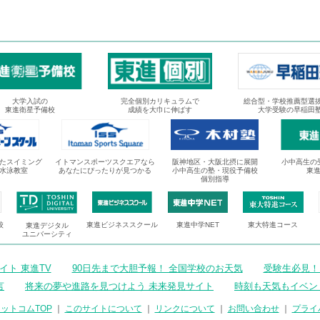
大学入試の
完全個別カリキュラムで
総合型・学校推薦型選
東進衛星予備校
成績を大巾に伸ばす
大学受験の早稲田
たスイミング
イトマンスポーツスクエアなら
阪神地区・大阪北摂に展開
小中高生の
水泳教室
あなたにぴったりが見つかる
小中高生の塾・現役予備校
東
個別指導
校
東進ビジネススクール
東進中学NET
東大特進コース
東進デジタル
ユニバーシティ
ト 東進TV
90日先まで大胆予報！ 全国学校のお天気
受験生必見！
言
将来の夢や進路を見つけよう 未来発見サイト
時刻も天気もイベン
ットコムTOP
｜
このサイトについて
｜
リンクについて
｜
お問い合わせ
｜
プライ