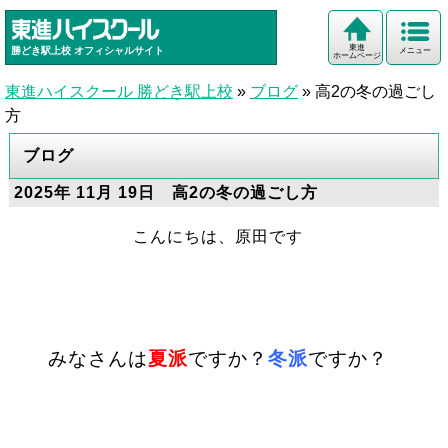
東進
勝どき駅上校
オフィシャルサイト
メニュー
ホームページ
東進ハイスクール 勝どき駅上校
»
ブログ
»
高2の冬の過ごし
方
ブログ
2025年 11月 19日 高2の冬の過ごし方
こんにちは、原田です
みなさんは
夏派
ですか？
冬派
ですか？